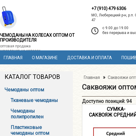
+7 (910) 479 6306
МО, Люберецкий р-н, р.п.
47
c 9.00 до 19.00
без перерыва и в
ЧЕМОДАНЫ НА КОЛЕСАХ ОПТОМ ОТ
ПРОИЗВОДИТЕЛЯ
оптовая продажа
чемоданов на колесах
ГЛАВНАЯ
О МАГАЗИНЕ
ДОСТАВКА И ОПЛАТА
ПОШИВ
КАТАЛОГ ТОВАРОВ
»
Главная
Саквояжи оп
Саквояжи опто
Чемоданы оптом
Тканевые чемоданы
Доступно позиций
:
94
СУМКА-
Чемоданы
САКВОЯЖ СРЕДНИЙ
полипропилен
Пластиковые
чемоданы оптом