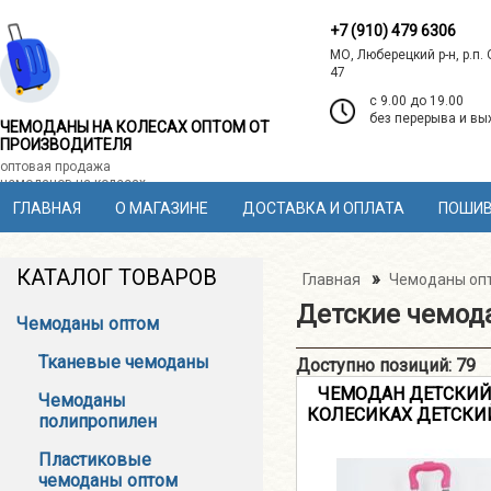
+7 (910) 479 6306
МО, Люберецкий р-н, р.п.
47
c 9.00 до 19.00
без перерыва и в
ЧЕМОДАНЫ НА КОЛЕСАХ ОПТОМ ОТ
ПРОИЗВОДИТЕЛЯ
оптовая продажа
чемоданов на колесах
ГЛАВНАЯ
О МАГАЗИНЕ
ДОСТАВКА И ОПЛАТА
ПОШИВ
КАТАЛОГ ТОВАРОВ
»
Главная
Чемоданы оп
Детские чемод
Чемоданы оптом
Тканевые чемоданы
Доступно позиций
:
79
ЧЕМОДАН ДЕТСКИЙ
Чемоданы
КОЛЕСИКАХ ДЕТСКИЙ
полипропилен
Пластиковые
чемоданы оптом