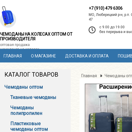
+7 (910) 479 6306
МО, Люберецкий р-н, р.п.
47
c 9.00 до 19.00
без перерыва и в
ЧЕМОДАНЫ НА КОЛЕСАХ ОПТОМ ОТ
ПРОИЗВОДИТЕЛЯ
оптовая продажа
чемоданов на колесах
ГЛАВНАЯ
О МАГАЗИНЕ
ДОСТАВКА И ОПЛАТА
ПОШИВ
КАТАЛОГ ТОВАРОВ
»
Главная
Чемоданы оп
Чемоданы оптом
Тканевые чемоданы
Чемоданы
полипропилен
Пластиковые
чемоданы оптом