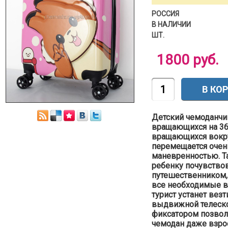
РОССИЯ
В НАЛИЧИИ
ШТ.
1800 руб.
Детский чемоданчик
вращающихся на 360
вращающихся вокру
перемещается очен
маневренностью. Т
ребенку почувство
путешественником, 
все необходимые в
турист устанет везт
выдвижной телеско
фиксатором позвол
чемодан даже взро