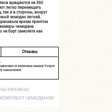
леса вращаются на 360
яют легко перемещать
 так и в стороны, вокруг
овый чемодан легкий,
 красивым ярким принтом
Размеры чемодана
о на борт самолета как
Отзывы
.
езависимо от величины заказа! Услуги
ту назначения!
НЫ УКАЗАНЫ
 КОМПЛЕКТ ЧЕМОДАНОВ!