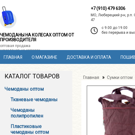
+7 (910) 479 6306
МО, Люберецкий р-н, р.п.
47
c 9.00 до 19.00
без перерыва и в
ЧЕМОДАНЫ НА КОЛЕСАХ ОПТОМ ОТ
ПРОИЗВОДИТЕЛЯ
оптовая продажа
чемоданов на колесах
ГЛАВНАЯ
О МАГАЗИНЕ
ДОСТАВКА И ОПЛАТА
ПОШИВ
КАТАЛОГ ТОВАРОВ
»
Главная
Сумки оптом
Чемоданы оптом
Тканевые чемоданы
Чемоданы
полипропилен
Пластиковые
чемоданы оптом