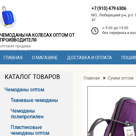
+7 (910) 479 6306
МО, Люберецкий р-н, р.п.
47
c 9.00 до 19.00
без перерыва и в
ЧЕМОДАНЫ НА КОЛЕСАХ ОПТОМ ОТ
ПРОИЗВОДИТЕЛЯ
оптовая продажа
чемоданов на колесах
ГЛАВНАЯ
О МАГАЗИНЕ
ДОСТАВКА И ОПЛАТА
ПОШИВ
КАТАЛОГ ТОВАРОВ
»
Главная
Сумки оптом
Чемоданы оптом
Тканевые чемоданы
Чемоданы
полипропилен
Пластиковые
чемоданы оптом